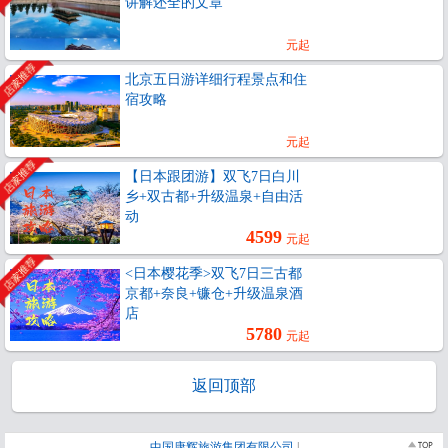
讲解还全的文章
元起
北京五日游详细行程景点和住
宿攻略
元起
【日本跟团游】双飞7日白川
乡+双古都+升级温泉+自由活
动
4599
元起
<日本樱花季>双飞7日三古都
京都+奈良+镰仓+升级温泉酒
店
5780
元起
返回顶部
中国康辉旅游集团有限公司
|